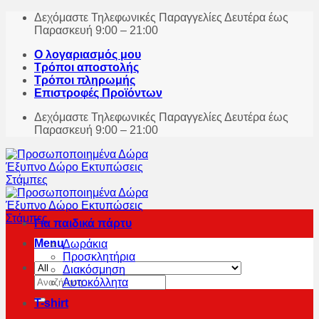
Skip
Δεχόμαστε Τηλεφωνικές Παραγγελίες Δευτέρα έως
to
Παρασκευή 9:00 – 21:00
content
Ο λογαριασμός μου
Τρόποι αποστολής
Τρόποι πληρωμής
Επιστροφές Προϊόντων
Δεχόμαστε Τηλεφωνικές Παραγγελίες Δευτέρα έως
Παρασκευή 9:00 – 21:00
Για παιδικά πάρτυ
Menu
Δωράκια
Προσκλητήρια
Διακόσμηση
Αναζήτηση
Αυτοκόλλητα
για:
T-shirt