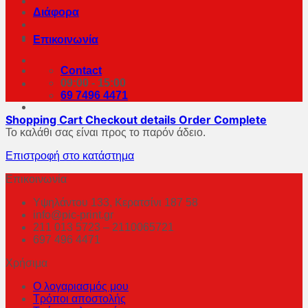
Διάφορα
Επικοινωνία
Contact
09:00 - 15:00
69 7496 4471
Shopping Cart
Checkout details
Order Complete
Το καλάθι σας είναι προς το παρόν άδειο.
Επιστροφή στο κατάστημα
Επικοινωνία
Υψηλάντου 133, Κερατσίνι 187 58
info@pic-print.gr
211 013 5723 – 2110065721
697 496 4471
Χρήσιμα
Ο λογαριασμός μου
Τρόποι αποστολής