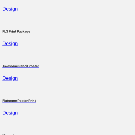
Design
FL3 Print Package
Design
Awesome Pencil Poster
Design
Flatsome Poster Print
Design