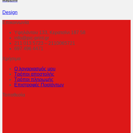
Magazine
Design
Επικοινωνία
Υψηλάντου 133, Κερατσίνι 187 58
info@pic-print.gr
211 013 5723 – 2110065721
697 496 4471
Χρήσιμα
Ο λογαριασμός μου
Τρόποι αποστολής
Τρόποι πληρωμής
Επιστροφές Προϊόντων
Τοποθεσία