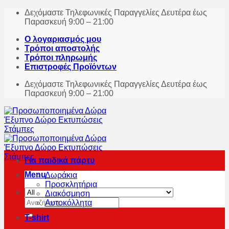
Skip
Δεχόμαστε Τηλεφωνικές Παραγγελίες Δευτέρα έως
to
Παρασκευή 9:00 – 21:00
content
Ο λογαριασμός μου
Τρόποι αποστολής
Τρόποι πληρωμής
Επιστροφές Προϊόντων
Δεχόμαστε Τηλεφωνικές Παραγγελίες Δευτέρα έως
Παρασκευή 9:00 – 21:00
Για παιδικά πάρτυ
Menu
Δωράκια
Προσκλητήρια
Διακόσμηση
Αναζήτηση
Αυτοκόλλητα
για:
T-shirt