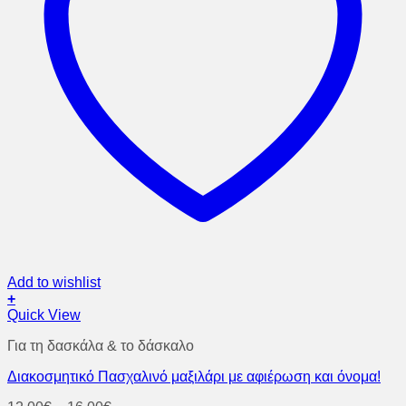
Add to wishlist
+
Αυτό
Quick View
το
Για τη δασκάλα & το δάσκαλο
προϊόν
έχει
Διακοσμητικό Πασχαλινό μαξιλάρι με αφιέρωση και όνομα!
πολλαπλές
παραλλαγές.