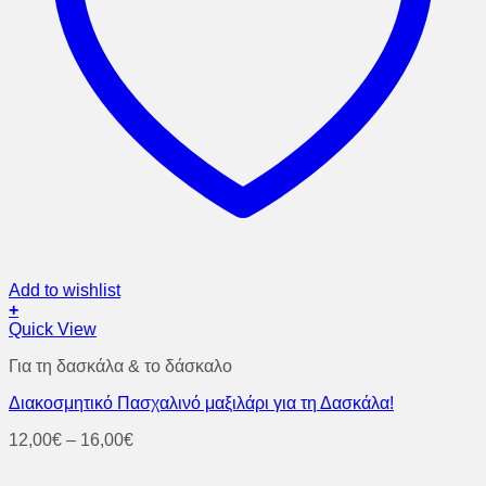
Add to wishlist
+
Αυτό
Quick View
το
Για τη δασκάλα & το δάσκαλο
προϊόν
έχει
Διακοσμητικό Πασχαλινό μαξιλάρι για τη Δασκάλα!
πολλαπλές
παραλλαγές.
Price
12,00
€
–
16,00
€
Οι
range:
επιλογές
12,00€
μπορούν