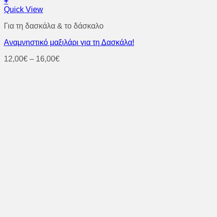
+
Αυτό
Quick View
το
Για τη δασκάλα & το δάσκαλο
προϊόν
έχει
Αναμνηστικό μαξιλάρι για τη Δασκάλα!
πολλαπλές
παραλλαγές.
Price
12,00
€
–
16,00
€
Οι
range:
επιλογές
12,00€
μπορούν
through
να
16,00€
επιλεγούν
στη
σελίδα
του
προϊόντος