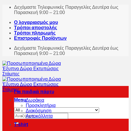
Skip
Δεχόμαστε Τηλεφωνικές Παραγγελίες Δευτέρα έως
to
Παρασκευή 9:00 – 21:00
content
Ο λογαριασμός μου
Τρόποι αποστολής
Τρόποι πληρωμής
Επιστροφές Προϊόντων
Δεχόμαστε Τηλεφωνικές Παραγγελίες Δευτέρα έως
Παρασκευή 9:00 – 21:00
Για παιδικά πάρτυ
Menu
Δωράκια
Προσκλητήρια
Διακόσμηση
Αναζήτηση
Αυτοκόλλητα
για:
T-shirt