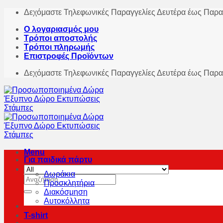
Skip
Δεχόμαστε Τηλεφωνικές Παραγγελίες Δευτέρα έως Παρα
to
Ο λογαριασμός μου
content
Τρόποι αποστολής
Τρόποι πληρωμής
Επιστροφές Προϊόντων
Δεχόμαστε Τηλεφωνικές Παραγγελίες Δευτέρα έως Παρα
Menu
Για παιδικά πάρτυ
Δωράκια
Αναζήτηση
Προσκλητήρια
για:
Διακόσμηση
Αυτοκόλλητα
T-shirt