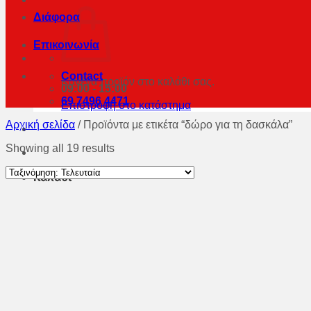
Διάφορα
Επικοινωνία
Contact
Κανένα προϊόν στο καλάθι σας.
09:00 - 15:00
69 7496 4471
Επιστροφή στο κατάστημα
Αρχική σελίδα
/
Προϊόντα με ετικέτα “δώρο για τη δασκάλα”
Showing all 19 results
Καλάθι