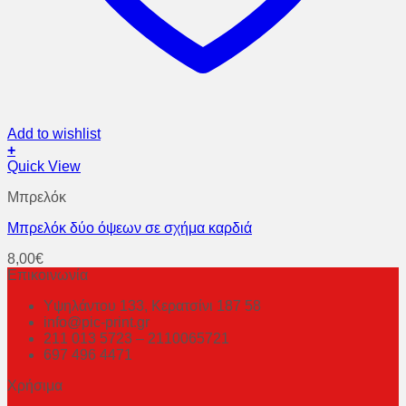
Add to wishlist
+
Quick View
Μπρελόκ
Μπρελόκ δύο όψεων σε σχήμα καρδιά
8,00
€
Επικοινωνία
Υψηλάντου 133, Κερατσίνι 187 58
info@pic-print.gr
211 013 5723 – 2110065721
697 496 4471
Χρήσιμα