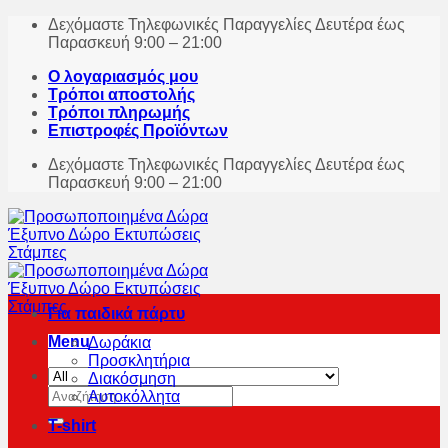
Skip
Δεχόμαστε Τηλεφωνικές Παραγγελίες Δευτέρα έως
to
Παρασκευή 9:00 – 21:00
content
Ο λογαριασμός μου
Τρόποι αποστολής
Τρόποι πληρωμής
Επιστροφές Προϊόντων
Δεχόμαστε Τηλεφωνικές Παραγγελίες Δευτέρα έως
Παρασκευή 9:00 – 21:00
Για παιδικά πάρτυ
Menu
Δωράκια
Προσκλητήρια
Διακόσμηση
Αναζήτηση
Αυτοκόλλητα
για:
T-shirt