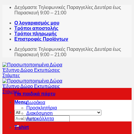
Skip
Δεχόμαστε Τηλεφωνικές Παραγγελίες Δευτέρα έως
to
Παρασκευή 9:00 – 21:00
content
Ο λογαριασμός μου
Τρόποι αποστολής
Τρόποι πληρωμής
Επιστροφές Προϊόντων
Δεχόμαστε Τηλεφωνικές Παραγγελίες Δευτέρα έως
Παρασκευή 9:00 – 21:00
Για παιδικά πάρτυ
Menu
Δωράκια
Προσκλητήρια
Διακόσμηση
Αναζήτηση
Αυτοκόλλητα
για:
T-shirt