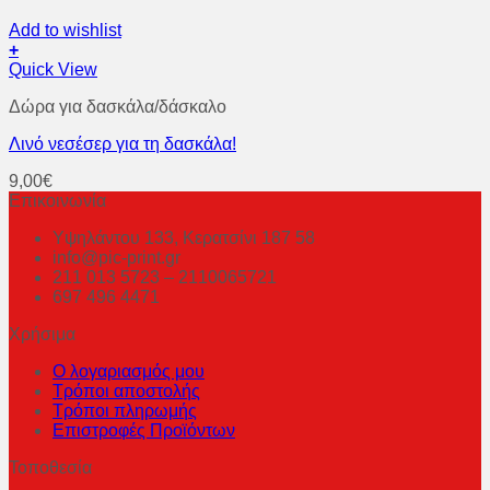
Add to wishlist
+
Quick View
Δώρα για δασκάλα/δάσκαλο
Λινό νεσέσερ για τη δασκάλα!
9,00
€
Επικοινωνία
Υψηλάντου 133, Κερατσίνι 187 58
info@pic-print.gr
211 013 5723 – 2110065721
697 496 4471
Χρήσιμα
Ο λογαριασμός μου
Τρόποι αποστολής
Τρόποι πληρωμής
Επιστροφές Προϊόντων
Τοποθεσία