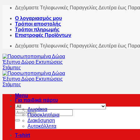
Skip
Δεχόμαστε Τηλεφωνικές Παραγγελίες Δευτέρα έως Παρα
to
Ο λογαριασμός μου
content
Τρόποι αποστολής
Τρόποι πληρωμής
Επιστροφές Προϊόντων
Δεχόμαστε Τηλεφωνικές Παραγγελίες Δευτέρα έως Παρα
Menu
Για παιδικά πάρτυ
Δωράκια
Αναζήτηση
Προσκλητήρια
για:
Διακόσμηση
Αυτοκόλλητα
T-shirt