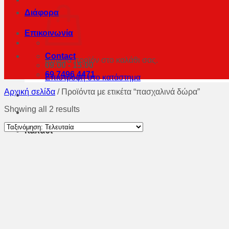
Διάφορα
Επικοινωνία
Contact
Κανένα προϊόν στο καλάθι σας.
09:00 - 15:00
69 7496 4471
Επιστροφή στο κατάστημα
Αρχική σελίδα
/
Προϊόντα με ετικέτα “πασχαλινά δώρα”
Showing all 2 results
Καλάθι