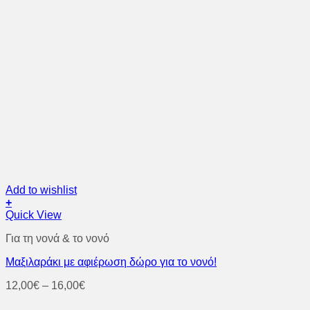
Add to wishlist
+
Αυτό
Quick View
το
Για τη νονά & το νονό
προϊόν
έχει
Μαξιλαράκι με αφιέρωση δώρο για το νονό!
πολλαπλές
παραλλαγές.
Price
12,00
€
–
16,00
€
Οι
range:
επιλογές
12,00€