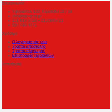
Επικοινωνία
Υψηλάντου 133, Κερατσίνι 187 58
info@pic-print.gr
211 013 5723 – 2110065721
697 496 4471
Χρήσιμα
Ο λογαριασμός μου
Τρόποι αποστολής
Τρόποι πληρωμής
Επιστροφές Προϊόντων
Τοποθεσία