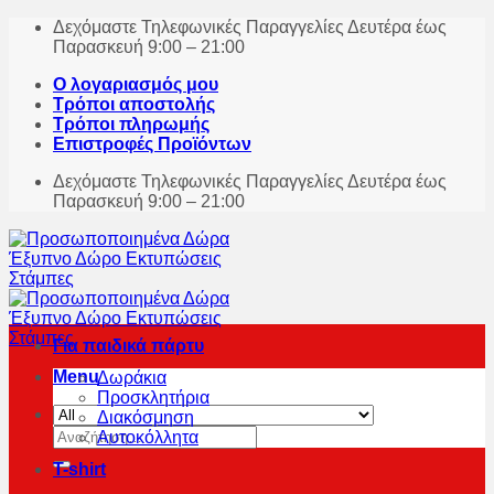
Skip
Δεχόμαστε Τηλεφωνικές Παραγγελίες Δευτέρα έως
to
Παρασκευή 9:00 – 21:00
content
Ο λογαριασμός μου
Τρόποι αποστολής
Τρόποι πληρωμής
Επιστροφές Προϊόντων
Δεχόμαστε Τηλεφωνικές Παραγγελίες Δευτέρα έως
Παρασκευή 9:00 – 21:00
Για παιδικά πάρτυ
Menu
Δωράκια
Προσκλητήρια
Διακόσμηση
Αναζήτηση
Αυτοκόλλητα
για:
T-shirt