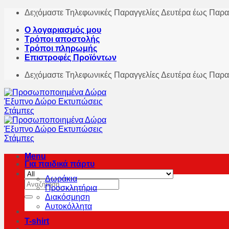
Skip
Δεχόμαστε Τηλεφωνικές Παραγγελίες Δευτέρα έως Παρα
to
Ο λογαριασμός μου
content
Τρόποι αποστολής
Τρόποι πληρωμής
Επιστροφές Προϊόντων
Δεχόμαστε Τηλεφωνικές Παραγγελίες Δευτέρα έως Παρα
Menu
Για παιδικά πάρτυ
Δωράκια
Αναζήτηση
Προσκλητήρια
για:
Διακόσμηση
Αυτοκόλλητα
T-shirt