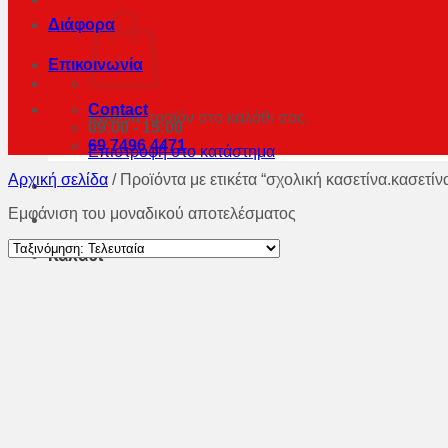
Διάφορα
Επικοινωνία
Contact
Κανένα προϊόν στο καλάθι σας.
09:00 - 15:00
69 7496 4471
Επιστροφή στο κατάστημα
Αρχική σελίδα
/
Προϊόντα με ετικέτα “σχολική κασετίνα.κασετίνα
Εμφάνιση του μοναδικού αποτελέσματος
Καλάθι