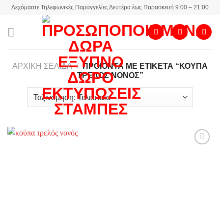
Skip
Δεχόμαστε Τηλεφωνικές Παραγγελίες Δευτέρα έως Παρασκευή 9:00 – 21:00
to
content
ΑΡΧΙΚΉ ΣΕΛΊΔΑ
/
ΠΡΟΪΌΝΤΑ ΜΕ ΕΤΙΚΈΤΑ “ΚΟΎΠΑ
ΤΡΕΛΌΣ ΝΟΝΌΣ”
Add to
wishlist