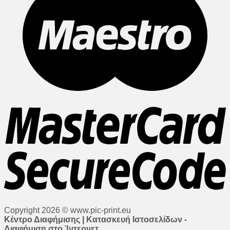
Copyright 2026 © www.pic-print.eu
Κέντρο Διαφήμισης | Κατασκευή Ιστοσελίδων -
Διαφήμιση στο Ίντερνετ