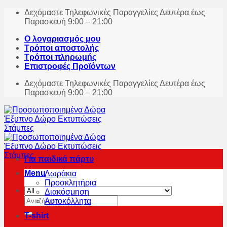
Skip
Δεχόμαστε Τηλεφωνικές Παραγγελίες Δευτέρα έως
to
Παρασκευή 9:00 – 21:00
content
Ο λογαριασμός μου
Τρόποι αποστολής
Τρόποι πληρωμής
Επιστροφές Προϊόντων
Δεχόμαστε Τηλεφωνικές Παραγγελίες Δευτέρα έως
Παρασκευή 9:00 – 21:00
Για παιδικά πάρτυ
Menu
Δωράκια
Προσκλητήρια
Διακόσμηση
Αναζήτηση
Αυτοκόλλητα
για:
T-shirt