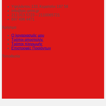
Υψηλάντου 133, Κερατσίνι 187 58
info@pic-print.gr
211 013 5723 – 2110065721
697 496 4471
Χρήσιμα
Ο λογαριασμός μου
Τρόποι αποστολής
Τρόποι πληρωμής
Επιστροφές Προϊόντων
Τοποθεσία