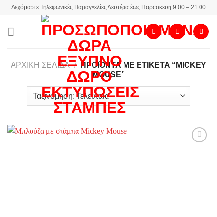
Skip
Δεχόμαστε Τηλεφωνικές Παραγγελίες Δευτέρα έως Παρασκευή 9:00 – 21:00
to
content
ΑΡΧΙΚΉ ΣΕΛΊΔΑ
/
ΠΡΟΪΌΝΤΑ ΜΕ ΕΤΙΚΈΤΑ “MICKEY
MOUSE”
Add to
wishlist