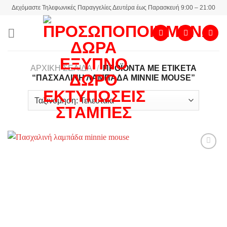
Skip
Δεχόμαστε Τηλεφωνικές Παραγγελίες Δευτέρα έως Παρασκευή 9:00 – 21:00
to
content
ΑΡΧΙΚΉ ΣΕΛΊΔΑ
/
ΠΡΟΪΌΝΤΑ ΜΕ ΕΤΙΚΈΤΑ
“ΠΑΣΧΑΛΙΝΉ ΛΑΜΠΆΔΑ MINNIE MOUSE”
Add to
wishlist