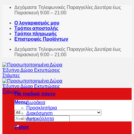
Skip
Δεχόμαστε Τηλεφωνικές Παραγγελίες Δευτέρα έως
to
Παρασκευή 9:00 – 21:00
content
Ο λογαριασμός μου
Τρόποι αποστολής
Τρόποι πληρωμής
Επιστροφές Προϊόντων
Δεχόμαστε Τηλεφωνικές Παραγγελίες Δευτέρα έως
Παρασκευή 9:00 – 21:00
Για παιδικά πάρτυ
Menu
Δωράκια
Προσκλητήρια
Διακόσμηση
Αναζήτηση
Αυτοκόλλητα
για:
T-shirt