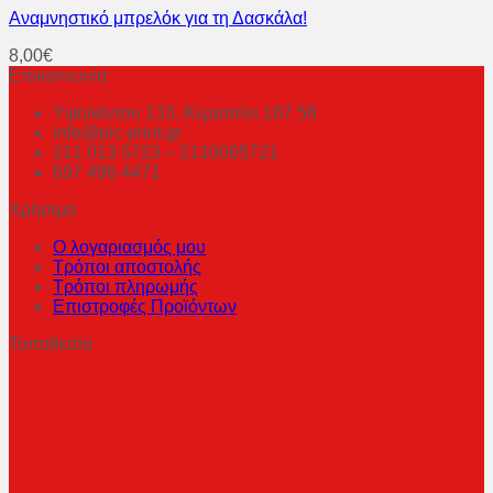
Aναμνηστικό μπρελόκ για τη Δασκάλα!
8,00
€
Επικοινωνία
Υψηλάντου 133, Κερατσίνι 187 58
info@pic-print.gr
211 013 5723 – 2110065721
697 496 4471
Χρήσιμα
Ο λογαριασμός μου
Τρόποι αποστολής
Τρόποι πληρωμής
Επιστροφές Προϊόντων
Τοποθεσία