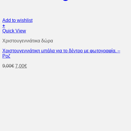
Add to wishlist
+
Quick View
Χριστουγεννιάτικα δώρα
Χριστουγεννιάτικη μπάλα για το δέντρο με φωτογραφία. –
Ροζ
Original
Η
9,00
€
7,00
€
price
τρέχουσα
was:
τιμή
9,00€.
είναι:
7,00€.