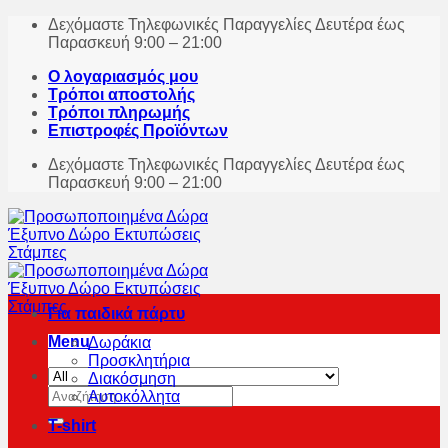
Skip
Δεχόμαστε Τηλεφωνικές Παραγγελίες Δευτέρα έως
to
Παρασκευή 9:00 – 21:00
content
Ο λογαριασμός μου
Τρόποι αποστολής
Τρόποι πληρωμής
Επιστροφές Προϊόντων
Δεχόμαστε Τηλεφωνικές Παραγγελίες Δευτέρα έως
Παρασκευή 9:00 – 21:00
Για παιδικά πάρτυ
Menu
Δωράκια
Προσκλητήρια
Διακόσμηση
Αναζήτηση
Αυτοκόλλητα
για:
T-shirt