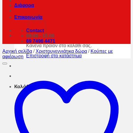
Διάφορα
Επικοινωνία
Contact
09:00 - 15:00
69 7496 4471
Κανένα προϊόν στο καλάθι σας.
Αρχική σελίδα
/
Χριστουγεννιάτικα δώρα
/
Κούπες με
Επιστροφή στο κατάστημα
αφιέρωση
Καλάθι