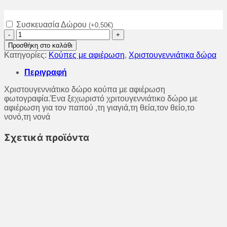
Συσκευασία Δώρου
(
+
0,50
€
)
Χριστουγεννιάτικη
κούπα
Προσθήκη στο καλάθι
με
Κατηγορίες:
Κούπες με αφιέρωση
,
Χριστουγεννιάτικα δώρα
αφιέρωση.
ποσότητα
Περιγραφή
Χριστουγεννιάτικο δώρο κούπα με αφιέρωση
φωτογραφία.Ένα ξεχωριστό χριτουγεννιάτικο δώρο με
αφιέρωση για τον παπού ,τη γιαγιά,τη θεία,τον θείο,το
νονό,τη νονά
Σχετικά προϊόντα