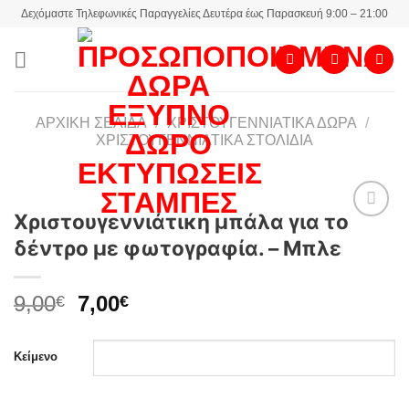
Skip
Δεχόμαστε Τηλεφωνικές Παραγγελίες Δευτέρα έως Παρασκευή 9:00 – 21:00
to
content
ΑΡΧΙΚΉ ΣΕΛΊΔΑ
/
ΧΡΙΣΤΟΥΓΕΝΝΙΆΤΙΚΑ ΔΏΡΑ
/
ΧΡΙΣΤΟΥΓΕΝΝΙΆΤΙΚΑ ΣΤΟΛΊΔΙΑ
Χριστουγεννιάτικη μπάλα για το
δέντρο με φωτογραφία. – Μπλε
Add to
wishlist
Original
Η
9,00
7,00
€
€
price
τρέχουσα
was:
τιμή
Κείμενο
9,00€.
είναι:
7,00€.