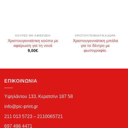
wishlist
wishlist
ΚΟΎΠΕΣ ΜΕ ΑΦΙΈΡΩΣΗ
ΧΡΙΣΤΟΥΓΕΝΝΙΆΤΙΚΑ ΔΏΡΑ
Χριστουγεννιάτικη κούπα με
Χριστουγεννιάτικη μπάλα
αφιέρωση για τη νονά
για το δέντρο με
φωτογραφία.
9,00
€
ΕΠΙΚΟΙΝΩΝΊΑ
Υψηλάντου 133, Κερατσίνι 187 58
info@pic-print.gr
211 013 5723 – 2110065721
697 496 4471