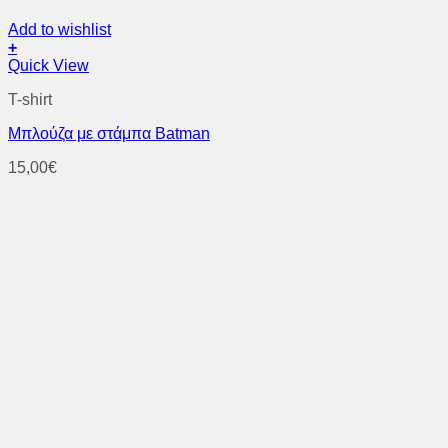
Add to wishlist
+
Αυτό
Quick View
το
T-shirt
προϊόν
έχει
Μπλούζα με στάμπα Βatman
πολλαπλές
παραλλαγές.
15,00
€
Οι
επιλογές
μπορούν
να
επιλεγούν
στη
σελίδα
του
προϊόντος