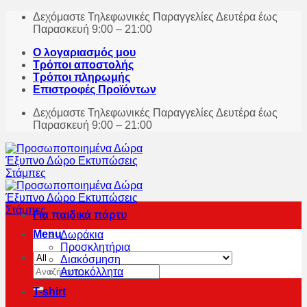
Skip
Δεχόμαστε Τηλεφωνικές Παραγγελίες Δευτέρα έως
to
Παρασκευή 9:00 – 21:00
content
Ο λογαριασμός μου
Τρόποι αποστολής
Τρόποι πληρωμής
Επιστροφές Προϊόντων
Δεχόμαστε Τηλεφωνικές Παραγγελίες Δευτέρα έως
Παρασκευή 9:00 – 21:00
Για παιδικά πάρτυ
Menu
Δωράκια
Προσκλητήρια
Διακόσμηση
Αναζήτηση
Αυτοκόλλητα
για:
T-shirt