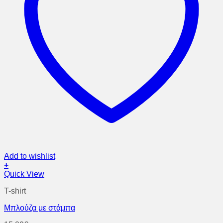
Add to wishlist
+
Αυτό
Quick View
το
T-shirt
προϊόν
έχει
Μπλούζα με στάμπα
πολλαπλές
παραλλαγές.