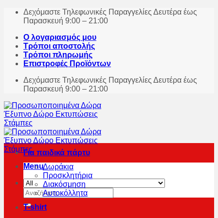
Skip
Δεχόμαστε Τηλεφωνικές Παραγγελίες Δευτέρα έως
to
Παρασκευή 9:00 – 21:00
content
Ο λογαριασμός μου
Τρόποι αποστολής
Τρόποι πληρωμής
Επιστροφές Προϊόντων
Δεχόμαστε Τηλεφωνικές Παραγγελίες Δευτέρα έως
Παρασκευή 9:00 – 21:00
Για παιδικά πάρτυ
Menu
Δωράκια
Προσκλητήρια
Διακόσμηση
Αναζήτηση
Αυτοκόλλητα
για:
T-shirt