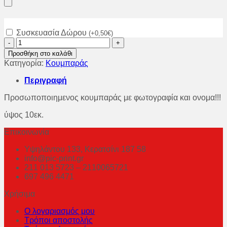
Συσκευασία Δώρου
(
+
0,50
€
)
Κουμπαράς
με
Προσθήκη στο καλάθι
όνομα
Κατηγορία:
Κουμπαράς
και
φωτογραφία!!!
Περιγραφή
ποσότητα
Προσωποποιημενος κουμπαράς με φωτογραφία και ονομα!!!
ύψος 10εκ.
Επικοινωνία
Υψηλάντου 133, Κερατσίνι 187 58
info@pic-print.gr
211 013 5723 – 2110065721
697 496 4471
Χρήσιμα
Ο λογαριασμός μου
Τρόποι αποστολής