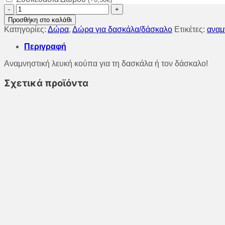
Κούπα
webex
Προσθήκη στο καλάθι
για
Κατηγορίες:
Δώρα
,
Δώρα για δασκάλα/δάσκαλο
Ετικέτες:
αναμ
τη
δασκάλα
Περιγραφή
ή
τον
Αναμνηστική λευκή κούπα για τη δασκάλα ή τον δάσκαλο!
δάσκαλο!
ποσότητα
Σχετικά προϊόντα