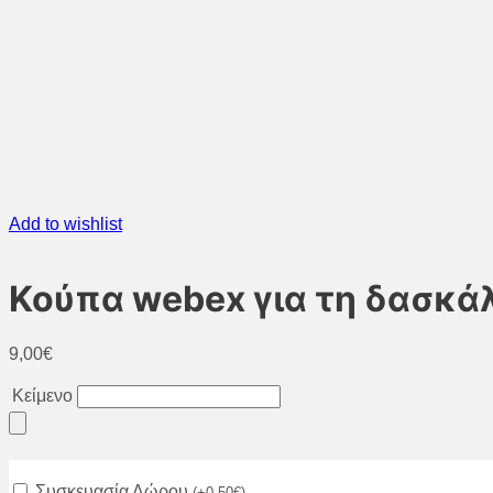
Add to wishlist
Κούπα webex για τη δασκάλ
9,00
€
Κείμενο
Συσκευασία Δώρου
(
+
0,50
€
)