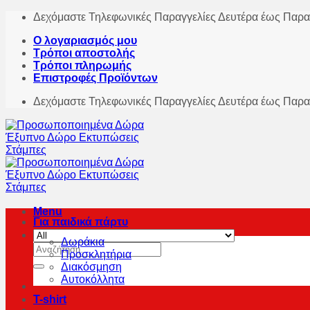
Skip
Δεχόμαστε Τηλεφωνικές Παραγγελίες Δευτέρα έως Παρα
to
Ο λογαριασμός μου
content
Τρόποι αποστολής
Τρόποι πληρωμής
Επιστροφές Προϊόντων
Δεχόμαστε Τηλεφωνικές Παραγγελίες Δευτέρα έως Παρα
Menu
Για παιδικά πάρτυ
Δωράκια
Αναζήτηση
Προσκλητήρια
για:
Διακόσμηση
Αυτοκόλλητα
T-shirt