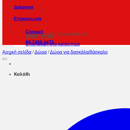
Διάφορα
Επικοινωνία
Contact
Κανένα προϊόν στο καλάθι σας.
09:00 - 15:00
69 7496 4471
Επιστροφή στο κατάστημα
Αρχική σελίδα
/
Δώρα
/
Δώρα για δασκάλα/δάσκαλο
Καλάθι