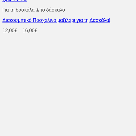
το
Για τη δασκάλα & το δάσκαλο
προϊόν
έχει
Διακοσμητικό Πασχαλινό μαξιλάρι για τη Δασκάλα!
πολλαπλές
παραλλαγές.
Price
12,00
€
–
16,00
€
Οι
range:
επιλογές
12,00€
μπορούν
through
να
16,00€
επιλεγούν
στη
σελίδα
του
προϊόντος