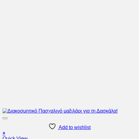
Add to wishlist
+
Αυτό
Quick View