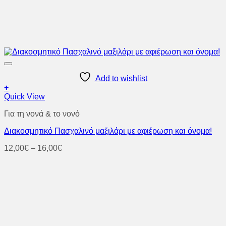
Add to wishlist
+
Αυτό
Quick View
το
Για τη νονά & το νονό
προϊόν
έχει
Διακοσμητικό Πασχαλινό μαξιλάρι με αφιέρωση και όνομα!
πολλαπλές
παραλλαγές.
Price
12,00
€
–
16,00
€
Οι
range:
επιλογές
12,00€
μπορούν
through
να
16,00€
επιλεγούν
στη
σελίδα
του
προϊόντος