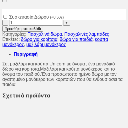
Συσκευασία Δώρου
(
+
0,50
€
)
Σετ
μαξιλάρι
Προσθήκη στο καλάθι
και
Κατηγορίες:
Πασχαλινά δώρα
,
Πασχαλινές λαμπάδες
κούπα
Ετικέτες:
δώρο για κορίτσια
,
δώρο για παιδιά
,
κούπα
Μονόκερος
μονόκερος
,
μαξιλάρι μονόκερος
με
όνομα!
Περιγραφή
ποσότητα
Σετ μαξιλάρι και κούπα Unicorn με όνομα , ένα μοναδικό
δώρο για κορίτσια.Μαξιλάρι και κούπα μονόκερος και το
όνομα του παιδιού.’Ενα προσωποποιημένο δώρο με τον
αγαπημένο μονόκερο των κοριτσιών που θα ενθουσιάσει τα
παιδια.
Σχετικά προϊόντα