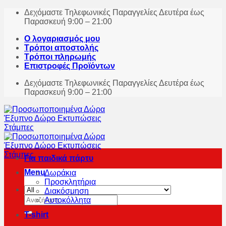
Skip
Δεχόμαστε Τηλεφωνικές Παραγγελίες Δευτέρα έως
to
Παρασκευή 9:00 – 21:00
content
Ο λογαριασμός μου
Τρόποι αποστολής
Τρόποι πληρωμής
Επιστροφές Προϊόντων
Δεχόμαστε Τηλεφωνικές Παραγγελίες Δευτέρα έως
Παρασκευή 9:00 – 21:00
Για παιδικά πάρτυ
Menu
Δωράκια
Προσκλητήρια
Διακόσμηση
Αναζήτηση
Αυτοκόλλητα
για:
T-shirt