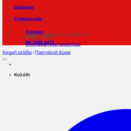
Διάφορα
Επικοινωνία
Contact
Κανένα προϊόν στο καλάθι σας.
09:00 - 15:00
69 7496 4471
Επιστροφή στο κατάστημα
Αρχική σελίδα
/
Πασχαλινά δώρα
Καλάθι