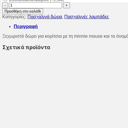
Σετ
μαξιλάρι
Προσθήκη στο καλάθι
και
Κατηγορίες:
Πασχαλινά δώρα
,
Πασχαλινές λαμπάδες
κούπα
minnie
Περιγραφή
mouse
με
Ξεχωριστό δώρο για κορίτσια με τη minnie mouse και το όνομά
όνομα.
ποσότητα
Σχετικά προϊόντα