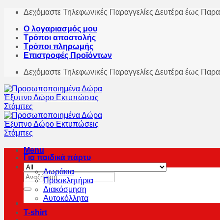
Skip
Δεχόμαστε Τηλεφωνικές Παραγγελίες Δευτέρα έως Παρα
to
Ο λογαριασμός μου
content
Τρόποι αποστολής
Τρόποι πληρωμής
Επιστροφές Προϊόντων
Δεχόμαστε Τηλεφωνικές Παραγγελίες Δευτέρα έως Παρα
Menu
Για παιδικά πάρτυ
Δωράκια
Αναζήτηση
Προσκλητήρια
για:
Διακόσμηση
Αυτοκόλλητα
T-shirt