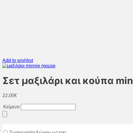
Add to wishlist
Σετ μαξιλάρι και κούπα mi
22,00
€
Κείμενο
Συσκευασία Δώρου
(
+
0,50
€
)