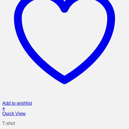
Add to wishlist
+
Αυτό
Quick View
το
T-shirt
προϊόν
έχει