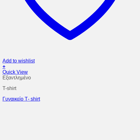
Add to wishlist
+
Αυτό
Quick View
το
Εξαντλημένο
προϊόν
T-shirt
έχει
πολλαπλές
Γυναικείο Τ- shirt
παραλλαγές.
Οι
επιλογές
μπορούν
να
επιλεγούν
στη
σελίδα