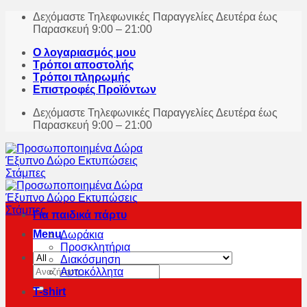
Skip
Δεχόμαστε Τηλεφωνικές Παραγγελίες Δευτέρα έως
to
Παρασκευή 9:00 – 21:00
content
Ο λογαριασμός μου
Τρόποι αποστολής
Τρόποι πληρωμής
Επιστροφές Προϊόντων
Δεχόμαστε Τηλεφωνικές Παραγγελίες Δευτέρα έως
Παρασκευή 9:00 – 21:00
Για παιδικά πάρτυ
Menu
Δωράκια
Προσκλητήρια
Διακόσμηση
Αναζήτηση
Αυτοκόλλητα
για:
T-shirt