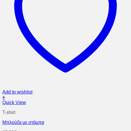
Add to wishlist
+
Αυτό
Quick View
το
T-shirt
προϊόν
έχει
Μπλούζα με στάμπα
πολλαπλές
παραλλαγές.