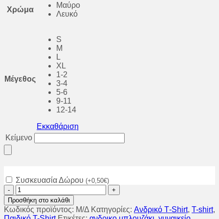
Μαύρο
Χρώμα
Λευκό
S
M
L
XL
1-2
Μέγεθος
3-4
5-6
9-11
12-14
Εκκαθάριση
Κείμενο
Συσκευασία Δώρου
(
+
0,50
€
)
Μπλούζα
με
Προσθήκη στο καλάθι
στάμπα
Κωδικός προϊόντος:
Μ/Δ
Κατηγορίες:
Aνδρικό Τ-Shirt
,
T-shirt
,
superman!
Παιδικό T-Shirt
Ετικέτες:
ανδρικο μπλουζάκι
,
γυναικείο