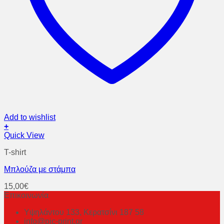
Add to wishlist
+
Αυτό
Quick View
το
T-shirt
προϊόν
έχει
Μπλούζα με στάμπα
πολλαπλές
παραλλαγές.
15,00
€
Οι
Επικοινωνία
επιλογές
μπορούν
Υψηλάντου 133, Κερατσίνι 187 58
να
info@pic-print.gr