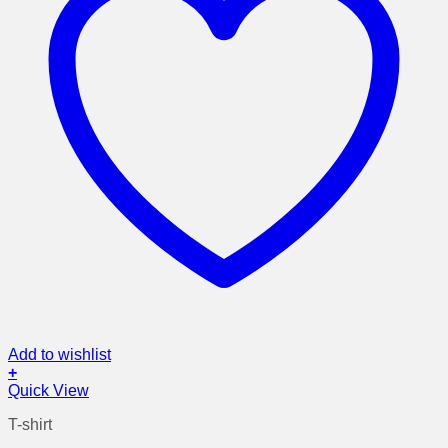
Add to wishlist
+
Αυτό
Quick View
το
T-shirt
προϊόν
έχει