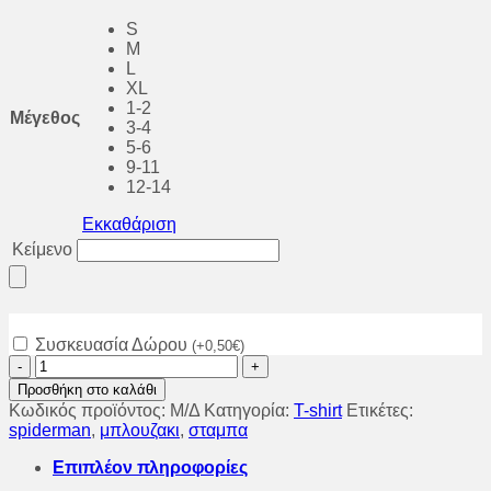
S
M
L
XL
1-2
Μέγεθος
3-4
5-6
9-11
12-14
Εκκαθάριση
Κείμενο
Συσκευασία Δώρου
(
+
0,50
€
)
Μπλουζάκι
με
Προσθήκη στο καλάθι
στάμπα
Κωδικός προϊόντος:
Μ/Δ
Κατηγορία:
T-shirt
Ετικέτες:
Spiderman
spiderman
,
μπλουζακι
,
σταμπα
ποσότητα
Επιπλέον πληροφορίες