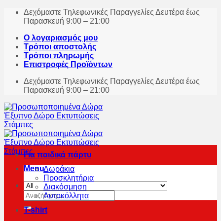
Skip
Δεχόμαστε Τηλεφωνικές Παραγγελίες Δευτέρα έως
to
Παρασκευή 9:00 – 21:00
content
Ο λογαριασμός μου
Τρόποι αποστολής
Τρόποι πληρωμής
Επιστροφές Προϊόντων
Δεχόμαστε Τηλεφωνικές Παραγγελίες Δευτέρα έως
Παρασκευή 9:00 – 21:00
Για παιδικά πάρτυ
Menu
Δωράκια
Προσκλητήρια
Διακόσμηση
Αναζήτηση
Αυτοκόλλητα
για:
T-shirt