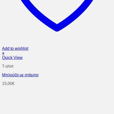
Add to wishlist
+
Αυτό
Quick View
το
T-shirt
προϊόν
έχει
Μπλούζα με στάμπα
πολλαπλές
παραλλαγές.
15,00
€
Οι
επιλογές
μπορούν
να
επιλεγούν
στη
σελίδα