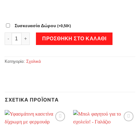
Συσκευασία Δώρου
(
+
0,50
)
€
Μπολάκι φαγητού με όνομα - Ροζ ποσότητα
ΠΡΟΣΘΉΚΗ ΣΤΟ ΚΑΛΆΘΙ
Κατηγορία:
Σχολικά
ΣΧΕΤΙΚΆ ΠΡΟΪΌΝΤΑ
Add to
Add to