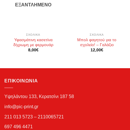
wishlist
wishlist
ΕΞΑΝΤΛΗΜΈΝΟ
ΣΧΟΛΙΚΆ
ΣΧΟΛΙΚΆ
Υφασμάτινη κασετίνα
Μπολ φαγητού για το
δίχρωμη με φερμουάρ
σχολείο! – Γαλάζιο
8,00
€
12,00
€
ΕΠΙΚΟΙΝΩΝΊΑ
Υψηλάντου 133, Κερατσίνι 187 58
info@pic-print.gr
211 013 5723 – 2110065721
697 496 4471