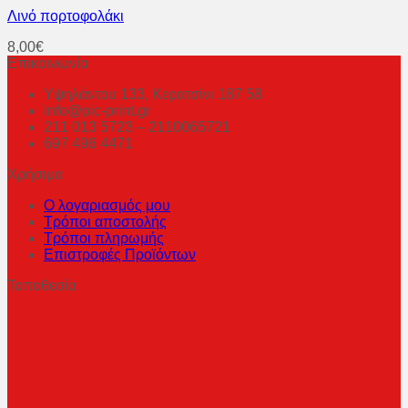
Λινό πορτοφολάκι
8,00
€
Επικοινωνία
Υψηλάντου 133, Κερατσίνι 187 58
info@pic-print.gr
211 013 5723 – 2110065721
697 496 4471
Χρήσιμα
Ο λογαριασμός μου
Τρόποι αποστολής
Τρόποι πληρωμής
Επιστροφές Προϊόντων
Τοποθεσία