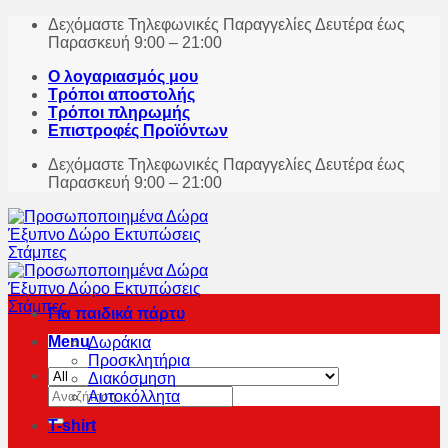
Skip
Δεχόμαστε Τηλεφωνικές Παραγγελίες Δευτέρα έως
to
Παρασκευή 9:00 – 21:00
content
Ο λογαριασμός μου
Τρόποι αποστολής
Τρόποι πληρωμής
Επιστροφές Προϊόντων
Δεχόμαστε Τηλεφωνικές Παραγγελίες Δευτέρα έως
Παρασκευή 9:00 – 21:00
Για παιδικά πάρτυ
Menu
Δωράκια
Προσκλητήρια
Διακόσμηση
Αναζήτηση
Αυτοκόλλητα
για:
T-shirt