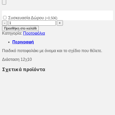
Συσκευασία Δώρου
(
+
0,50
€
)
Παιδικό
ποτοφολάκι
Προσθήκη στο καλάθι
με
Κατηγορία:
Πορτοφόλια
όνομα
και
Περιγραφή
το
σχέδιο
Παιδικό ποτοφολάκι με όνομα και το σχέδιο που θέλετε.
που
θέλετε.
Διάσταση 12χ10
ποσότητα
Σχετικά προϊόντα