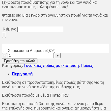
ξεχωριστή ποδιά βάπτισης για τη νονά και τον νονό και
εντυπωσιάστε τους καλεσμένους σας!
Φτιάξτε μια μια ξεχωριστή αναμνηστική ποδιά για τη νονά και
τον νονό.
Κείμενο
Συσκευασία Δώρου
(
+
0,50
€
)
Ποδιά
βάπτισης
Προσθήκη στο καλάθι
για
Κατηγορίες:
Γυναικείες ποδιές με εκτύπωση
,
Ποδιές
τη
νονά
Περιγραφή
με
θέμα
Εκτύπωση σε προσωποποιημένες ποδιές βάπτισης για τη
Πήτερ
νονά και το νονό σε σχέδια της επιλογής σας.
Παν.
ποσότητα
Εκτύπωση ποδιάς με θέμα Πήτερ Παν
Εκτύπωση σε ποδιά βάπτισης νονάς και νονού με το θέμα
της επιλογής σας, ημερομηνία και όνομα .Δημιουργήστε μια