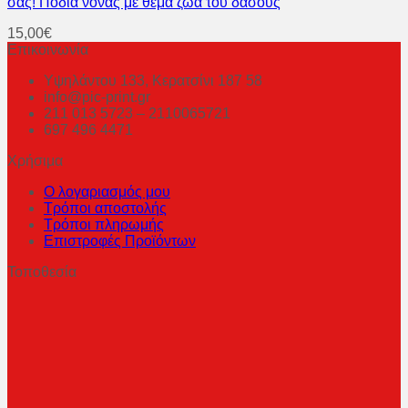
σας! Ποδιά νονάς με θέμα ζώα του δάσους
15,00
€
Επικοινωνία
Υψηλάντου 133, Κερατσίνι 187 58
info@pic-print.gr
211 013 5723 – 2110065721
697 496 4471
Χρήσιμα
Ο λογαριασμός μου
Τρόποι αποστολής
Τρόποι πληρωμής
Επιστροφές Προϊόντων
Τοποθεσία