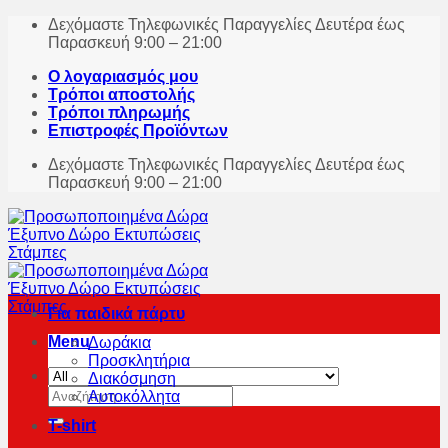
Skip
Δεχόμαστε Τηλεφωνικές Παραγγελίες Δευτέρα έως
to
Παρασκευή 9:00 – 21:00
content
Ο λογαριασμός μου
Τρόποι αποστολής
Τρόποι πληρωμής
Επιστροφές Προϊόντων
Δεχόμαστε Τηλεφωνικές Παραγγελίες Δευτέρα έως
Παρασκευή 9:00 – 21:00
Για παιδικά πάρτυ
Menu
Δωράκια
Προσκλητήρια
Διακόσμηση
Αναζήτηση
Αυτοκόλλητα
για:
T-shirt