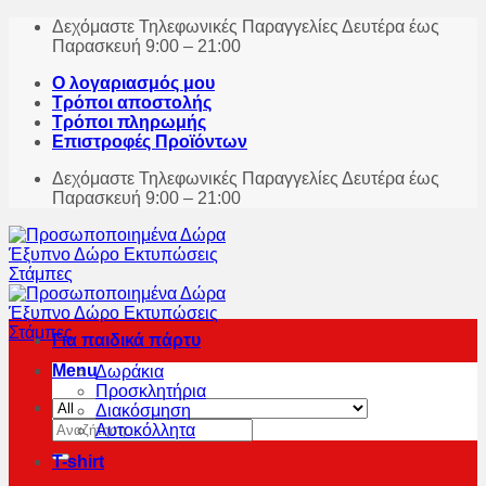
Skip
Δεχόμαστε Τηλεφωνικές Παραγγελίες Δευτέρα έως
to
Παρασκευή 9:00 – 21:00
content
Ο λογαριασμός μου
Τρόποι αποστολής
Τρόποι πληρωμής
Επιστροφές Προϊόντων
Δεχόμαστε Τηλεφωνικές Παραγγελίες Δευτέρα έως
Παρασκευή 9:00 – 21:00
Για παιδικά πάρτυ
Menu
Δωράκια
Προσκλητήρια
Διακόσμηση
Αναζήτηση
Αυτοκόλλητα
για:
T-shirt