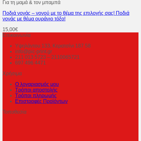
Για τη μαμά & τον μπαμπά
Ποδιά νονάς – νονού με το θέμα της επιλογής σας! Ποδιά
νονάς με θέμα ουράνιο τόξο!
15,00
€
Επικοινωνία
Υψηλάντου 133, Κερατσίνι 187 58
info@pic-print.gr
211 013 5723 – 2110065721
697 496 4471
Χρήσιμα
Ο λογαριασμός μου
Τρόποι αποστολής
Τρόποι πληρωμής
Επιστροφές Προϊόντων
Τοποθεσία