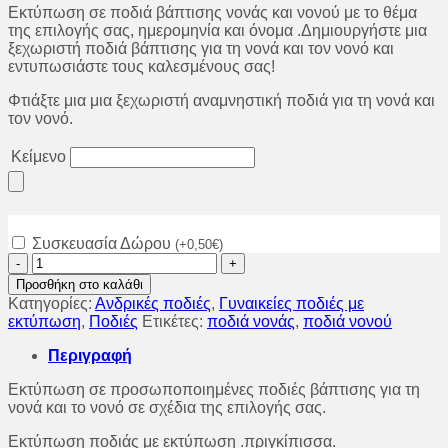
Εκτύπωση σε ποδιά βάπτισης νονάς και νονού με το θέμα
της επιλογής σας, ημερομηνία και όνομα .Δημιουργήστε μια
ξεχωριστή ποδιά βάπτισης για τη νονά και τον νονό και
εντυπωσιάστε τους καλεσμένους σας!
Φτιάξτε μια μια ξεχωριστή αναμνηστική ποδιά για τη νονά και
τον νονό.
Κείμενο
Συσκευασία Δώρου
(
+
0,50
€
)
Ποδιά
βάπτισης
Προσθήκη στο καλάθι
για
Κατηγορίες:
Ανδρικές ποδιές
,
Γυναικείες ποδιές με
τη
εκτύπωση
,
Ποδιές
Ετικέτες:
ποδιά νονάς
,
ποδιά νονού
νονά
και
Περιγραφή
τον
νονό.
Εκτύπωση σε προσωποποιημένες ποδιές βάπτισης για τη
Ποδιά
νονά και το νονό σε σχέδια της επιλογής σας.
με
θέμα
Εκτύπωση ποδιάς με εκτύπωση .πριγκίπισσα.