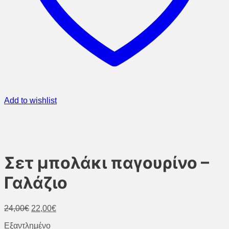
Add to wishlist
Σετ μπολάκι παγουρίνο –
Γαλάζιο
Original
Η
24,00
€
22,00
€
price
τρέχουσα
Εξαντλημένο
was:
τιμή