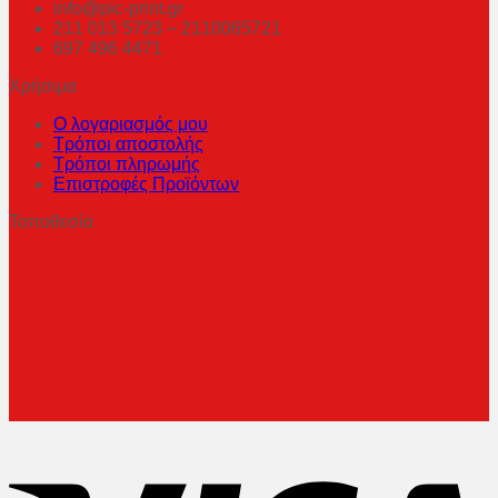
info@pic-print.gr
211 013 5723 – 2110065721
697 496 4471
Χρήσιμα
Ο λογαριασμός μου
Τρόποι αποστολής
Τρόποι πληρωμής
Επιστροφές Προϊόντων
Τοποθεσία