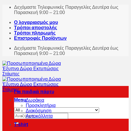
Skip
Δεχόμαστε Τηλεφωνικές Παραγγελίες Δευτέρα έως
to
Παρασκευή 9:00 – 21:00
content
Ο λογαριασμός μου
Τρόποι αποστολής
Τρόποι πληρωμής
Επιστροφές Προϊόντων
Δεχόμαστε Τηλεφωνικές Παραγγελίες Δευτέρα έως
Παρασκευή 9:00 – 21:00
Για παιδικά πάρτυ
Menu
Δωράκια
Προσκλητήρια
Διακόσμηση
Αναζήτηση
Αυτοκόλλητα
για:
T-shirt