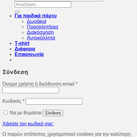
Αναζήτηση
για:
Για παιδικά πάρτυ
Δωράκια
Προσκλητήρια
Διακόσμηση
Αυτοκόλλητα
T-shirt
Διάφορα
Επικοινωνία
Σύνδεση
Όνομα χρήστη ή διεύθυνση email
*
Κωδικός
*
Να με θυμάσαι
Σύνδεση
Χάσατε τον κωδικό σας;
O παρών ιστότοπος χρησιμοποιεί cookies για την καλύτερη