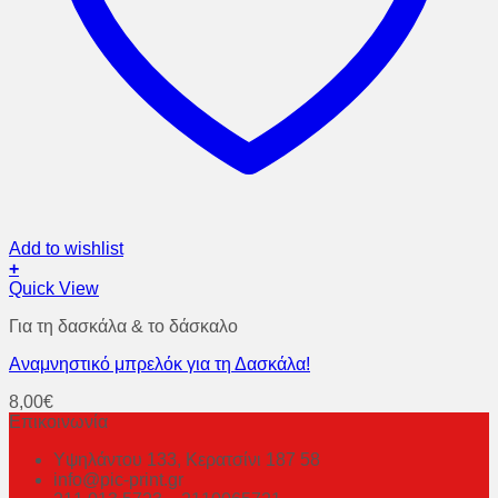
Add to wishlist
+
Quick View
Για τη δασκάλα & το δάσκαλο
Aναμνηστικό μπρελόκ για τη Δασκάλα!
8,00
€
Επικοινωνία
Υψηλάντου 133, Κερατσίνι 187 58
info@pic-print.gr