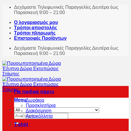
Skip
Δεχόμαστε Τηλεφωνικές Παραγγελίες Δευτέρα έως
to
Παρασκευή 9:00 – 21:00
content
Ο λογαριασμός μου
Τρόποι αποστολής
Τρόποι πληρωμής
Επιστροφές Προϊόντων
Δεχόμαστε Τηλεφωνικές Παραγγελίες Δευτέρα έως
Παρασκευή 9:00 – 21:00
Για παιδικά πάρτυ
Menu
Δωράκια
Προσκλητήρια
Διακόσμηση
Αναζήτηση
Αυτοκόλλητα
για:
T-shirt