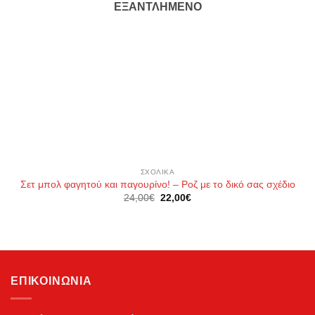
ΕΞΑΝΤΛΗΜΈΝΟ
ΣΧΟΛΙΚΆ
Σετ μπολ φαγητού και παγουρίνο! – Ροζ με το δικό σας σχέδιο
Original
Η
24,00
€
22,00
€
price
τρέχουσα
was:
τιμή
24,00€.
είναι:
22,00€.
ΕΠΙΚΟΙΝΩΝΊΑ