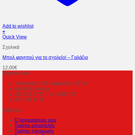
Add to wishlist
+
Quick View
Σχολικά
Μπολ φαγητού για το σχολείο! – Γαλάζιο
12,00
€
Επικοινωνία
Υψηλάντου 133, Κερατσίνι 187 58
info@pic-print.gr
211 013 5723 – 2110065721
697 496 4471
Χρήσιμα
Ο λογαριασμός μου
Τρόποι αποστολής
Τρόποι πληρωμής