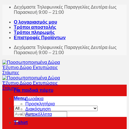
Skip
Δεχόμαστε Τηλεφωνικές Παραγγελίες Δευτέρα έως
to
Παρασκευή 9:00 – 21:00
content
Ο λογαριασμός μου
Τρόποι αποστολής
Τρόποι πληρωμής
Επιστροφές Προϊόντων
Δεχόμαστε Τηλεφωνικές Παραγγελίες Δευτέρα έως
Παρασκευή 9:00 – 21:00
Για παιδικά πάρτυ
Menu
Δωράκια
Προσκλητήρια
Διακόσμηση
Αναζήτηση
Αυτοκόλλητα
για:
T-shirt