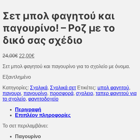
Σετ μπολ φαγητού και
παγουρίνο! – Ροζ με το
δικό σας σχέδιο
Original
Η
24,00
€
22,00
€
price
τρέχουσα
Σετ μπολ φαγητού και παγουρίνο για το σχολείο με όνομα.
was:
τιμή
24,00€.
είναι:
Εξαντλημένο
22,00€.
Κατηγορίες:
Σχολικά
,
Σχολικά σετ
Ετικέτες:
μπολ φαγητού
,
παγουρι
,
παγουρίνο
,
προσφορά
,
σχολειο
,
ταπερ φαγητού για
το σχολείο
,
φαγητοδοχείο
Περιγραφή
Επιπλέον πληροφορίες
Το σετ περιλαμβάνει:
Παγουρίνο