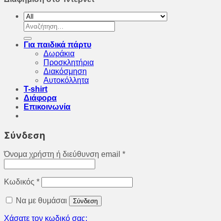
Αναζήτηση
για:
Για παιδικά πάρτυ
Δωράκια
Προσκλητήρια
Διακόσμηση
Αυτοκόλλητα
T-shirt
Διάφορα
Επικοινωνία
Σύνδεση
Όνομα χρήστη ή διεύθυνση email
*
Κωδικός
*
Να με θυμάσαι
Σύνδεση
Χάσατε τον κωδικό σας;