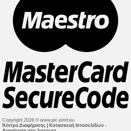
Copyright 2026 © www.pic-print.eu
Κέντρο Διαφήμισης | Κατασκευή Ιστοσελίδων -
Διαφήμιση στο Ίντερνετ