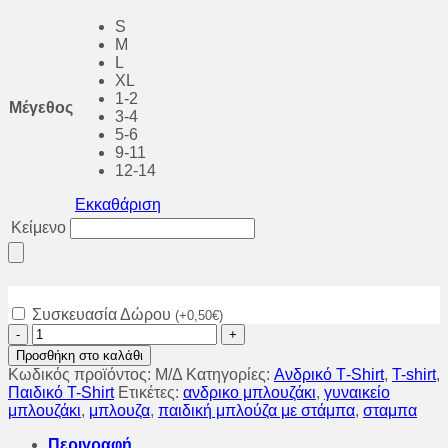
S
M
L
XL
1-2
Μέγεθος
3-4
5-6
9-11
12-14
Εκκαθάριση
Κείμενο
Συσκευασία Δώρου
(
+
0,50
€
)
Μπλούζα
με
Προσθήκη στο καλάθι
στάμπα
Κωδικός προϊόντος:
Μ/Δ
Κατηγορίες:
Aνδρικό Τ-Shirt
,
T-shirt
,
captain
Παιδικό T-Shirt
Ετικέτες:
ανδρικο μπλουζάκι
,
γυναικείο
america!
μπλουζάκι
,
μπλουζα
,
παιδική μπλούζα με στάμπα
,
σταμπα
ποσότητα
Περιγραφή