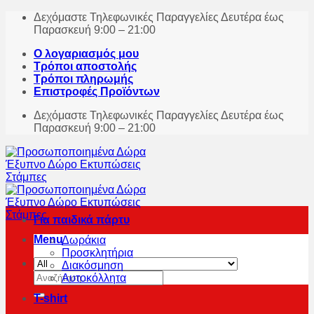
Skip
Δεχόμαστε Τηλεφωνικές Παραγγελίες Δευτέρα έως
to
Παρασκευή 9:00 – 21:00
content
Ο λογαριασμός μου
Τρόποι αποστολής
Τρόποι πληρωμής
Επιστροφές Προϊόντων
Δεχόμαστε Τηλεφωνικές Παραγγελίες Δευτέρα έως
Παρασκευή 9:00 – 21:00
Για παιδικά πάρτυ
Menu
Δωράκια
Προσκλητήρια
Διακόσμηση
Αναζήτηση
Αυτοκόλλητα
για:
T-shirt