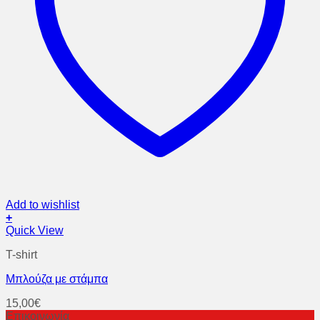
Add to wishlist
+
Αυτό
Quick View
το
T-shirt
προϊόν
έχει
Μπλούζα με στάμπα
πολλαπλές
παραλλαγές.
15,00
€
Οι
Επικοινωνία
επιλογές